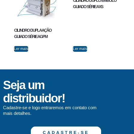
CILINDRO DUPLO ÊMBOLO
GUIADO SÉRIE AXS
CILINDRO DUPLA AÇÃO
GUIADO SÉRIE AGPM
Ler mais
Ler mais
Seja um
distribuidor!
Cadastre-se e logo entraremos em contato com
mais detalhes.
CADASTRE-SE