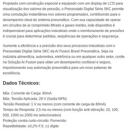
Projetado com construção especial e equipado com um display de LCD para
visualização dos valores de pressão, o Pressostato Digital Série SKC permite
uma comutação instantânea nos valores programados, contribuindo para o
desempenho ideal do sistema pneumático. Com sua capacidade de operar
em circuitos de ar comprimido filtrado e gases inertes, este dispositivo é
indispensável para aplicações industriais onde o monitoramento de pressões
é crucial para determinar partidas, sequências de operações e segurança.
Aumente a eficiência e a precisão dos seus processos industriais com o
Pressostato Digital Série SKC da Ar Fusion Brasil Pneumática. Seja na
indústria alimentícia, automotiva, eletrônica ou em qualquer outro setor, confie
na Solução Ar Fusion para obter um desempenho confiável e seguro,
impulsionando sua automação pneumática para um novo patamar de
excelência.
Dados Técnicos:
Máx. Corrente de Carga: 80mA
Máx. Tensão Aplicada: 28 V (Saída NPN)
Tensão Residual: 1 V ou menos (com corrente de carga de 80mA)
Tempo de Resposta: 2,5 ms ou menos (com função anti-vibração: 20, 100,
500, 1000 ou 2000 ms selecionados)
Proteção contra curto-circuito: Fornecido
Repetibilidade: ±0,2% F.S. ±1 dígito