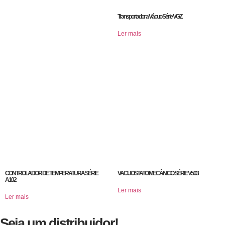
Transportador a Vácuo Série VGZ
Ler mais
CONTROLADOR DE TEMPERATURA SÉRIE
VACUOSTATO MECÂNICO SÉRIE V503
A102
Ler mais
Ler mais
Seja um distribuidor!