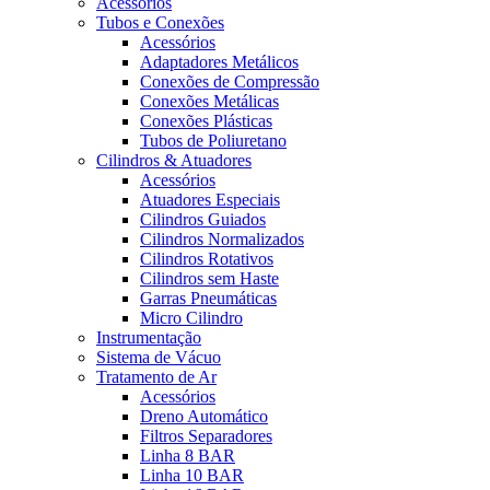
Acessórios
Tubos e Conexões
Acessórios
Adaptadores Metálicos
Conexões de Compressão
Conexões Metálicas
Conexões Plásticas
Tubos de Poliuretano
Cilindros & Atuadores
Acessórios
Atuadores Especiais
Cilindros Guiados
Cilindros Normalizados
Cilindros Rotativos
Cilindros sem Haste
Garras Pneumáticas
Micro Cilindro
Instrumentação
Sistema de Vácuo
Tratamento de Ar
Acessórios
Dreno Automático
Filtros Separadores
Linha 8 BAR
Linha 10 BAR