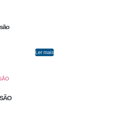
ssão
Ler mais
SSÃO