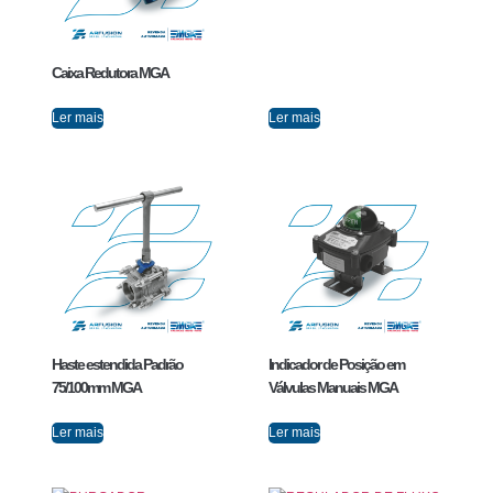
Caixa Redutora MGA
Ler mais
Ler mais
Haste estendida Padrão
Indicador de Posição em
75/100mm MGA
Válvulas Manuais MGA
Ler mais
Ler mais