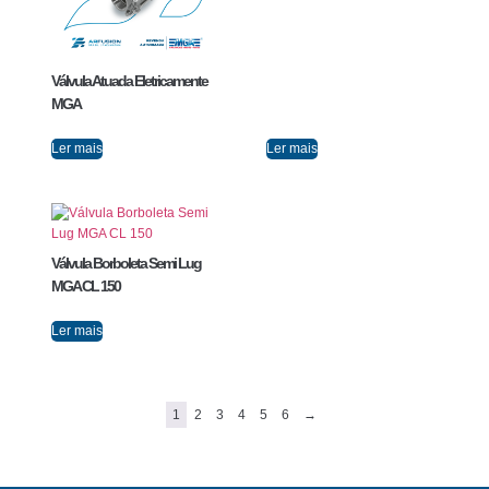
Válvula Atuada Eletricamente
MGA
Ler mais
Ler mais
Válvula Borboleta Semi Lug
MGA CL 150
Ler mais
1
2
3
4
5
6
→