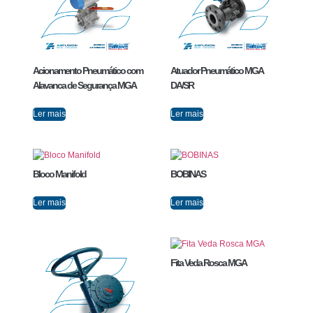
Acionamento Pneumático com
Atuador Pneumático MGA
Alavanca de Segurança MGA
DA/SR
Ler mais
Ler mais
Bloco Manifold
BOBINAS
Ler mais
Ler mais
Fita Veda Rosca MGA