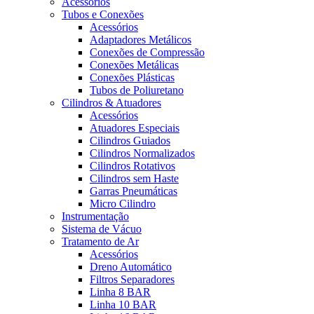
Acessórios
Tubos e Conexões
Acessórios
Adaptadores Metálicos
Conexões de Compressão
Conexões Metálicas
Conexões Plásticas
Tubos de Poliuretano
Cilindros & Atuadores
Acessórios
Atuadores Especiais
Cilindros Guiados
Cilindros Normalizados
Cilindros Rotativos
Cilindros sem Haste
Garras Pneumáticas
Micro Cilindro
Instrumentação
Sistema de Vácuo
Tratamento de Ar
Acessórios
Dreno Automático
Filtros Separadores
Linha 8 BAR
Linha 10 BAR