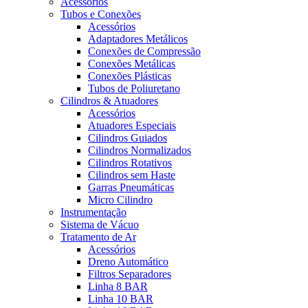
Acessórios
Tubos e Conexões
Acessórios
Adaptadores Metálicos
Conexões de Compressão
Conexões Metálicas
Conexões Plásticas
Tubos de Poliuretano
Cilindros & Atuadores
Acessórios
Atuadores Especiais
Cilindros Guiados
Cilindros Normalizados
Cilindros Rotativos
Cilindros sem Haste
Garras Pneumáticas
Micro Cilindro
Instrumentação
Sistema de Vácuo
Tratamento de Ar
Acessórios
Dreno Automático
Filtros Separadores
Linha 8 BAR
Linha 10 BAR