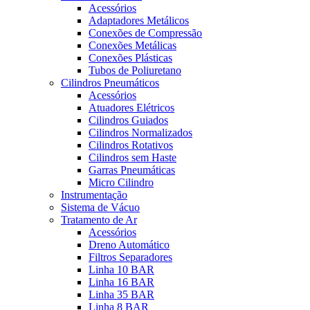
Acessórios
Adaptadores Metálicos
Conexões de Compressão
Conexões Metálicas
Conexões Plásticas
Tubos de Poliuretano
Cilindros Pneumáticos
Acessórios
Atuadores Elétricos
Cilindros Guiados
Cilindros Normalizados
Cilindros Rotativos
Cilindros sem Haste
Garras Pneumáticas
Micro Cilindro
Instrumentação
Sistema de Vácuo
Tratamento de Ar
Acessórios
Dreno Automático
Filtros Separadores
Linha 10 BAR
Linha 16 BAR
Linha 35 BAR
Linha 8 BAR