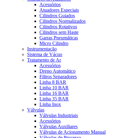
Acessórios
Atuadores Especiais
Cilindros Guiados
Cilindros Normalizados
Cilindros Rotativos
Cilindros sem Haste
Garras Pneumáticas
Micro Cilindro
Instrumentação
Sistema de Vácuo
Tratamento de Ar
Acessórios
Dreno Automático
Filtros Separadores
Linha 8 BAR
Linha 10 BAR
Linha 16 BAR
Linha 35 BAR
Linha Inox
Válvulas
Válvulas Industriais
Acessórios
Válvulas Auxiliares
Válvulas de Acionamento Manual
Válvulas de Processo