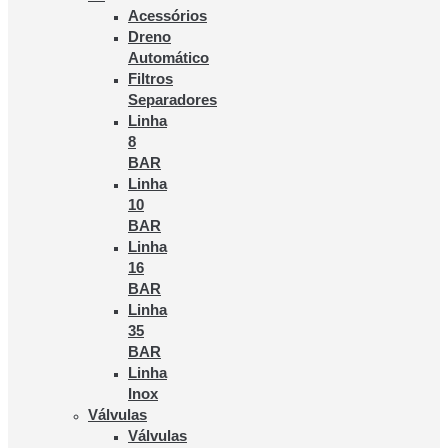
Acessórios
Dreno
Automático
Filtros
Separadores
Linha
8
BAR
Linha
10
BAR
Linha
16
BAR
Linha
35
BAR
Linha
Inox
Válvulas
Válvulas