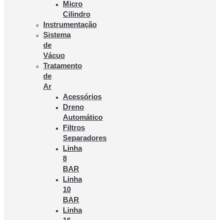
Micro
Cilindro
Instrumentação
Sistema
de
Vácuo
Tratamento
de
Ar
Acessórios
Dreno
Automático
Filtros
Separadores
Linha
8
BAR
Linha
10
BAR
Linha