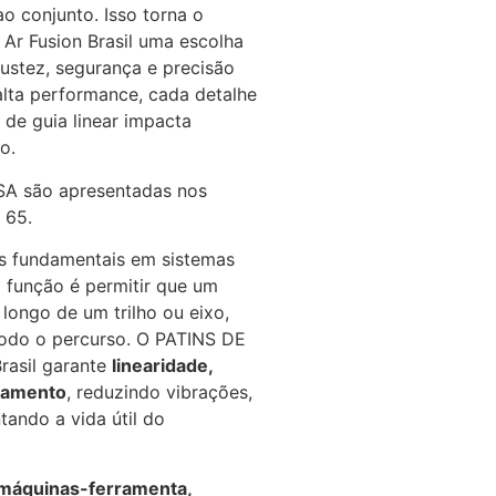
ao conjunto. Isso torna o
r Fusion Brasil uma escolha
ustez, segurança e precisão
 alta performance, cada detalhe
 de guia linear impacta
o.
PSA são apresentadas nos
 65.
 fundamentais em sistemas
l função é permitir que um
longo de um trilho ou eixo,
todo o percurso. O PATINS DE
rasil garante
linearidade,
ocamento
, reduzindo vibrações,
ando a vida útil do
 máquinas-ferramenta,