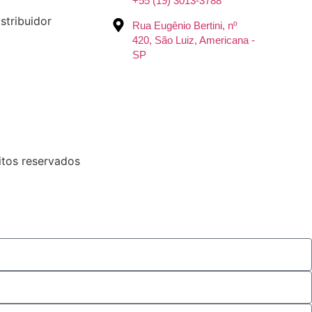
+55 (19) 3013-3788
stribuidor
Rua Eugênio Bertini, nº
420, São Luiz, Americana -
SP
itos reservados