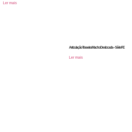
Ler mais
Articulação Traseira Macho Deslocada – Série FE
Ler mais