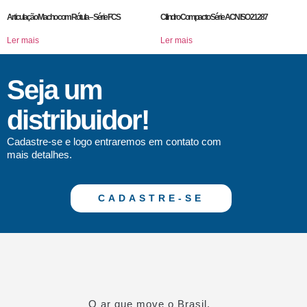
Articulação Macho com Rótula – Série FCS
Cilindro Compacto Série ACN ISO 21287
Ler mais
Ler mais
Seja um
distribuidor!
Cadastre-se e logo entraremos em contato com
mais detalhes.
CADASTRE-SE
O ar que move o Brasil.