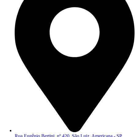
Rua Eugênio Bertini, nº 420, São Luiz, Americana - SP