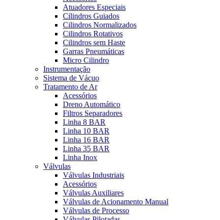
Atuadores Especiais
Cilindros Guiados
Cilindros Normalizados
Cilindros Rotativos
Cilindros sem Haste
Garras Pneumáticas
Micro Cilindro
Instrumentação
Sistema de Vácuo
Tratamento de Ar
Acessórios
Dreno Automático
Filtros Separadores
Linha 8 BAR
Linha 10 BAR
Linha 16 BAR
Linha 35 BAR
Linha Inox
Válvulas
Válvulas Industriais
Acessórios
Válvulas Auxiliares
Válvulas de Acionamento Manual
Válvulas de Processo
Válvulas Pilotadas