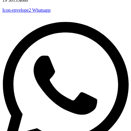
19 3013.4080
Icon-envelope2
Whatsapp