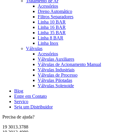
Tratamento de Ar
Acessórios
Dreno Automático
Filtros Separadores
Linha 10 BAR
Linha 16 BAR
Linha 35 BAR
Linha 8 BAR
Linha Inox
Válvulas
Acessórios
Válvulas Auxiliares
Válvulas de Acionamento Manual
Válvulas Industriais
Válvulas de Processo
Válvulas Pilotadas
Válvulas Solenoide
Blog
Entre em Contato
Serviço
Seja um Distribuidor
Precisa de ajuda?
19 3013.3788