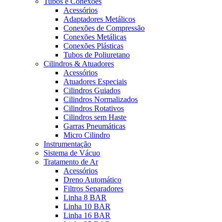
Tubos e Conexões
Acessórios
Adaptadores Metálicos
Conexões de Compressão
Conexões Metálicas
Conexões Plásticas
Tubos de Poliuretano
Cilindros & Atuadores
Acessórios
Atuadores Especiais
Cilindros Guiados
Cilindros Normalizados
Cilindros Rotativos
Cilindros sem Haste
Garras Pneumáticas
Micro Cilindro
Instrumentação
Sistema de Vácuo
Tratamento de Ar
Acessórios
Dreno Automático
Filtros Separadores
Linha 8 BAR
Linha 10 BAR
Linha 16 BAR