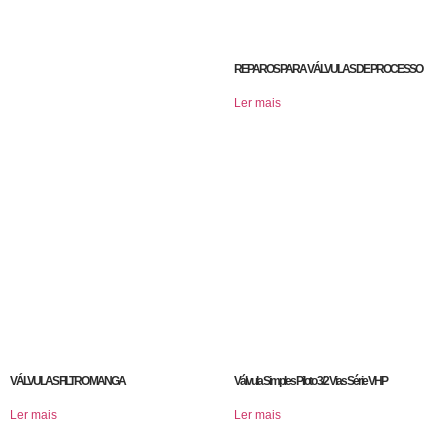
REPAROS PARA VÁLVULAS DE PROCESSO
Ler mais
VÁLVULAS FILTRO MANGA
Válvula Simples Piloto 3/2 Vias Série VHP
Ler mais
Ler mais