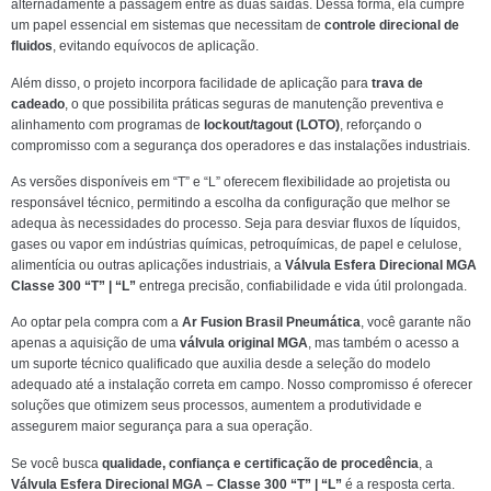
alternadamente a passagem entre as duas saídas. Dessa forma, ela cumpre
um papel essencial em sistemas que necessitam de
controle direcional de
fluidos
, evitando equívocos de aplicação.
Além disso, o projeto incorpora facilidade de aplicação para
trava de
cadeado
, o que possibilita práticas seguras de manutenção preventiva e
alinhamento com programas de
lockout/tagout (LOTO)
, reforçando o
compromisso com a segurança dos operadores e das instalações industriais.
As versões disponíveis em “T” e “L” oferecem flexibilidade ao projetista ou
responsável técnico, permitindo a escolha da configuração que melhor se
adequa às necessidades do processo. Seja para desviar fluxos de líquidos,
gases ou vapor em indústrias químicas, petroquímicas, de papel e celulose,
alimentícia ou outras aplicações industriais, a
Válvula Esfera Direcional MGA
Classe 300 “T” | “L”
entrega precisão, confiabilidade e vida útil prolongada.
Ao optar pela compra com a
Ar Fusion Brasil Pneumática
, você garante não
apenas a aquisição de uma
válvula original MGA
, mas também o acesso a
um suporte técnico qualificado que auxilia desde a seleção do modelo
adequado até a instalação correta em campo. Nosso compromisso é oferecer
soluções que otimizem seus processos, aumentem a produtividade e
assegurem maior segurança para a sua operação.
Se você busca
qualidade, confiança e certificação de procedência
, a
Válvula Esfera Direcional MGA – Classe 300 “T” | “L”
é a resposta certa.